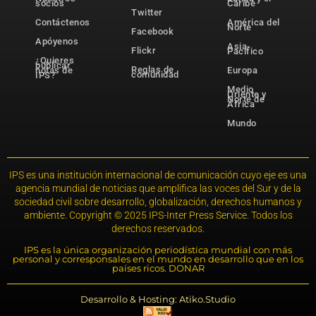
socios
Caribe
Twitter
Contáctenos
América del
Norte
Facebook
Apóyenos
Asia-
Flickr
Pacífico
¿Quieres
publicar
Reglas de
notas de
Europa
comunidad
IPS?
Medio
Oriente y
Norte de
África
Mundo
IPS es una institución internacional de comunicación cuyo eje es una
agencia mundial de noticias que amplifica las voces del Sur y de la
sociedad civil sobre desarrollo, globalización, derechos humanos y
ambiente. Copyright © 2025 IPS-Inter Press Service. Todos los
derechos reservados.
IPS es la única organización periodística mundial con más
personal y corresponsales en el mundo en desarrollo que en los
países ricos. DONAR
Desarrollo & Hosting: Atiko.Studio