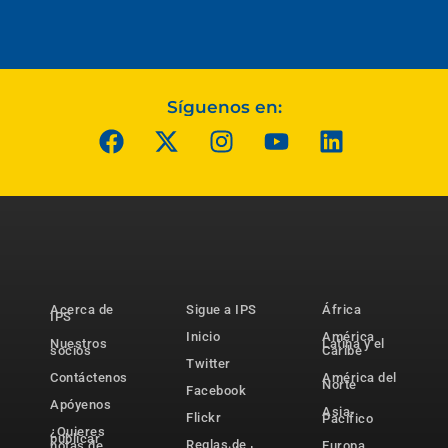
Síguenos en:
Acerca de
Sigue a IPS
África
IPS
Inicio
América
Nuestros
Latina y el
socios
Caribe
Twitter
Contáctenos
América del
Norte
Facebook
Apóyenos
Asia-
Flickr
Pacífico
¿Quieres
publicar
Reglas de
notas de
Europa