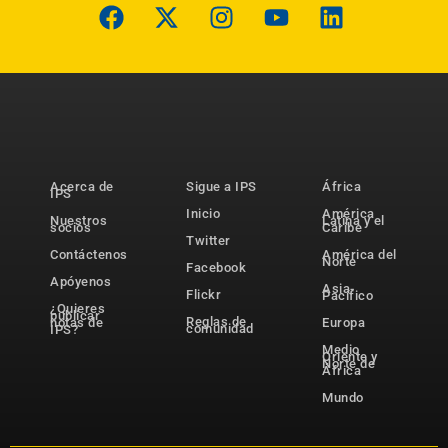
Acerca de
Sigue a IPS
África
IPS
Inicio
América
Nuestros
Latina y el
socios
Caribe
Twitter
Contáctenos
América del
Norte
Facebook
Apóyenos
Asia-
Flickr
Pacífico
¿Quieres
publicar
Reglas de
notas de
Europa
comunidad
IPS?
Medio
Oriente y
Norte de
África
Mundo