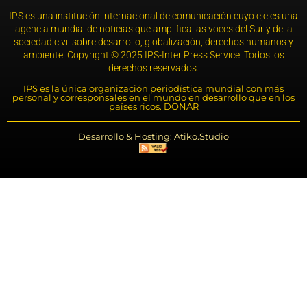
IPS es una institución internacional de comunicación cuyo eje es una
agencia mundial de noticias que amplifica las voces del Sur y de la
sociedad civil sobre desarrollo, globalización, derechos humanos y
ambiente. Copyright © 2025 IPS-Inter Press Service. Todos los
derechos reservados.
IPS es la única organización periodística mundial con más
personal y corresponsales en el mundo en desarrollo que en los
países ricos. DONAR
Desarrollo & Hosting: Atiko.Studio