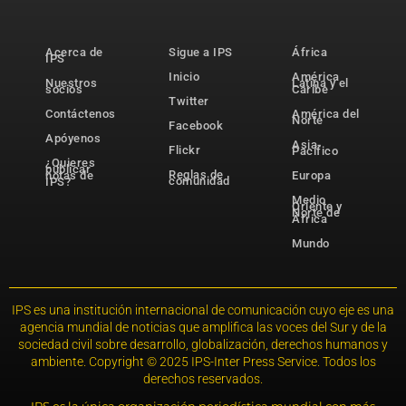
Acerca de
Sigue a IPS
África
IPS
Inicio
América
Nuestros
Latina y el
socios
Caribe
Twitter
Contáctenos
América del
Norte
Facebook
Apóyenos
Asia-
Flickr
Pacífico
¿Quieres
publicar
Reglas de
notas de
Europa
comunidad
IPS?
Medio
Oriente y
Norte de
África
Mundo
IPS es una institución internacional de comunicación cuyo eje es una
agencia mundial de noticias que amplifica las voces del Sur y de la
sociedad civil sobre desarrollo, globalización, derechos humanos y
ambiente. Copyright © 2025 IPS-Inter Press Service. Todos los
derechos reservados.