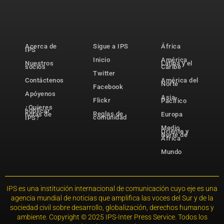
Acerca de
Sigue a IPS
África
IPS
Inicio
América
Nuestros
Latina y el
socios
Caribe
Twitter
Contáctenos
América del
Norte
Facebook
Apóyenos
Asia-
Flickr
Pacífico
¿Quieres
publicar
Reglas de
notas de
Europa
comunidad
IPS?
Medio
Oriente y
Norte de
África
Mundo
IPS es una institución internacional de comunicación cuyo eje es una
agencia mundial de noticias que amplifica las voces del Sur y de la
sociedad civil sobre desarrollo, globalización, derechos humanos y
ambiente. Copyright © 2025 IPS-Inter Press Service. Todos los