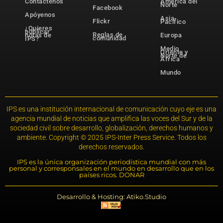
Contáctenos
América del
Norte
Facebook
Apóyenos
Asia-
Flickr
Pacífico
¿Quieres
publicar
Reglas de
notas de
Europa
comunidad
IPS?
Medio
Oriente y
Norte de
África
Mundo
IPS es una institución internacional de comunicación cuyo eje es una
agencia mundial de noticias que amplifica las voces del Sur y de la
sociedad civil sobre desarrollo, globalización, derechos humanos y
ambiente. Copyright © 2025 IPS-Inter Press Service. Todos los
derechos reservados.
IPS es la única organización periodística mundial con más
personal y corresponsales en el mundo en desarrollo que en los
países ricos. DONAR
Desarrollo & Hosting: Atiko.Studio