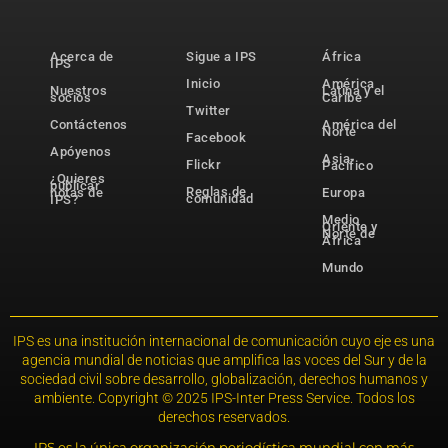
Acerca de
Sigue a IPS
África
IPS
Inicio
América
Nuestros
Latina y el
socios
Caribe
Twitter
Contáctenos
América del
Norte
Facebook
Apóyenos
Asia-
Flickr
Pacífico
¿Quieres
publicar
Reglas de
notas de
Europa
comunidad
IPS?
Medio
Oriente y
Norte de
África
Mundo
IPS es una institución internacional de comunicación cuyo eje es una
agencia mundial de noticias que amplifica las voces del Sur y de la
sociedad civil sobre desarrollo, globalización, derechos humanos y
ambiente. Copyright © 2025 IPS-Inter Press Service. Todos los
derechos reservados.
IPS es la única organización periodística mundial con más