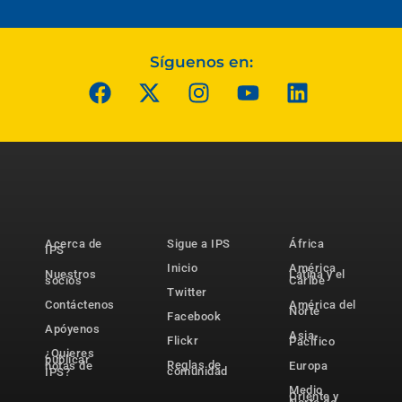
Síguenos en:
Acerca de
Sigue a IPS
África
IPS
Inicio
América
Nuestros
Latina y el
socios
Caribe
Twitter
Contáctenos
América del
Norte
Facebook
Apóyenos
Asia-
Flickr
Pacífico
¿Quieres
publicar
Reglas de
notas de
Europa
comunidad
IPS?
Medio
Oriente y