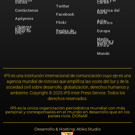
Nuestros
Latina y el
socios
Caribe
Twitter
Contáctenos
América del
Norte
Facebook
Apóyenos
Asia-
Flickr
Pacífico
¿Quieres
publicar
Reglas de
notas de
Europa
comunidad
IPS?
Medio
Oriente y
Norte de
África
Mundo
IPS es una institución internacional de comunicación cuyo eje es una
agencia mundial de noticias que amplifica las voces del Sur y de la
sociedad civil sobre desarrollo, globalización, derechos humanos y
ambiente. Copyright © 2025 IPS-Inter Press Service. Todos los
derechos reservados.
IPS es la única organización periodística mundial con más
personal y corresponsales en el mundo en desarrollo que en los
países ricos. DONAR
Desarrollo & Hosting: Atiko.Studio