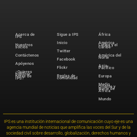
Acerca de
Sigue a IPS
África
IPS
Inicio
América
Nuestros
Latina y el
socios
Caribe
Twitter
Contáctenos
América del
Norte
Facebook
Apóyenos
Asia-
Flickr
Pacífico
¿Quieres
publicar
Reglas de
notas de
Europa
comunidad
IPS?
Medio
Oriente y
Norte de
África
Mundo
IPS es una institución internacional de comunicación cuyo eje es una
agencia mundial de noticias que amplifica las voces del Sur y de la
sociedad civil sobre desarrollo, globalización, derechos humanos y