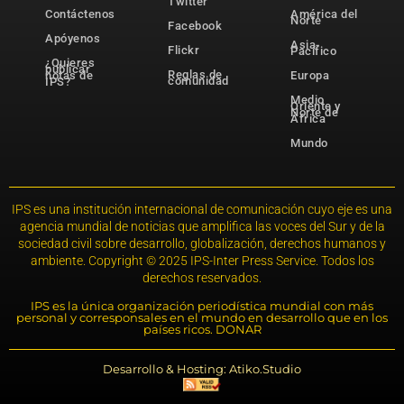
Twitter
Contáctenos
América del
Norte
Facebook
Apóyenos
Asia-
Flickr
Pacífico
¿Quieres
publicar
Reglas de
notas de
Europa
comunidad
IPS?
Medio
Oriente y
Norte de
África
Mundo
IPS es una institución internacional de comunicación cuyo eje es una
agencia mundial de noticias que amplifica las voces del Sur y de la
sociedad civil sobre desarrollo, globalización, derechos humanos y
ambiente. Copyright © 2025 IPS-Inter Press Service. Todos los
derechos reservados.
IPS es la única organización periodística mundial con más
personal y corresponsales en el mundo en desarrollo que en los
países ricos. DONAR
Desarrollo & Hosting: Atiko.Studio