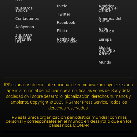
Inicio
América
Nuestros
Latina y el
socios
Caribe
Twitter
Contáctenos
América del
Norte
Facebook
Apóyenos
Asia-
Flickr
Pacífico
¿Quieres
publicar
Reglas de
notas de
Europa
comunidad
IPS?
Medio
Oriente y
Norte de
África
Mundo
IPS es una institución internacional de comunicación cuyo eje es una
agencia mundial de noticias que amplifica las voces del Sur y de la
sociedad civil sobre desarrollo, globalización, derechos humanos y
ambiente. Copyright © 2025 IPS-Inter Press Service. Todos los
derechos reservados.
IPS es la única organización periodística mundial con más
personal y corresponsales en el mundo en desarrollo que en los
países ricos. DONAR