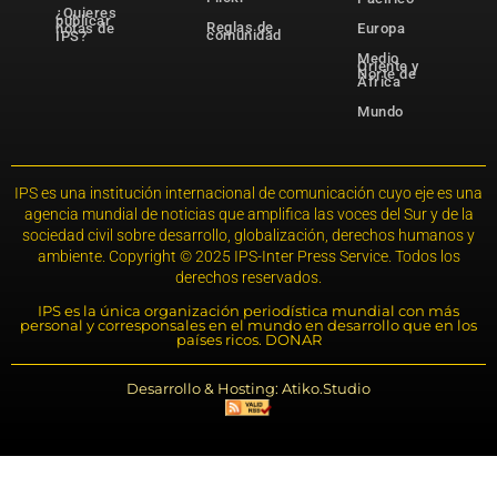
¿Quieres
publicar
Reglas de
notas de
Europa
comunidad
IPS?
Medio
Oriente y
Norte de
África
Mundo
IPS es una institución internacional de comunicación cuyo eje es una
agencia mundial de noticias que amplifica las voces del Sur y de la
sociedad civil sobre desarrollo, globalización, derechos humanos y
ambiente. Copyright © 2025 IPS-Inter Press Service. Todos los
derechos reservados.
IPS es la única organización periodística mundial con más
personal y corresponsales en el mundo en desarrollo que en los
países ricos. DONAR
Desarrollo & Hosting: Atiko.Studio