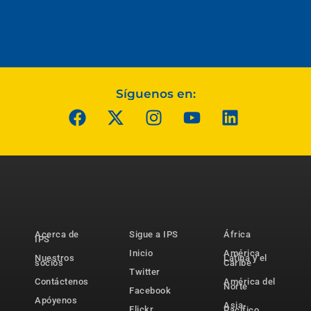
Síguenos en:
Acerca de
Sigue a IPS
África
IPS
Inicio
América
Nuestros
Latina y el
socios
Caribe
Twitter
Contáctenos
América del
Norte
Facebook
Apóyenos
Asia-
Flickr
Pacífico