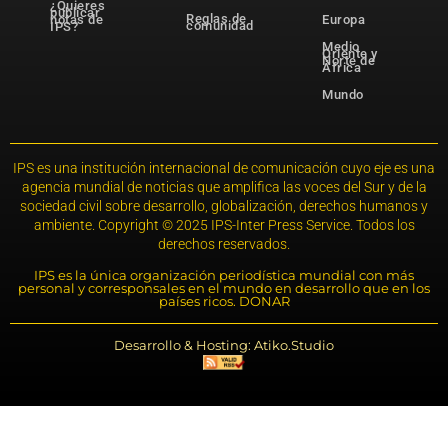
¿Quieres
publicar
Reglas de
notas de
Europa
comunidad
IPS?
Medio
Oriente y
Norte de
África
Mundo
IPS es una institución internacional de comunicación cuyo eje es una
agencia mundial de noticias que amplifica las voces del Sur y de la
sociedad civil sobre desarrollo, globalización, derechos humanos y
ambiente. Copyright © 2025 IPS-Inter Press Service. Todos los
derechos reservados.
IPS es la única organización periodística mundial con más
personal y corresponsales en el mundo en desarrollo que en los
países ricos. DONAR
Desarrollo & Hosting: Atiko.Studio