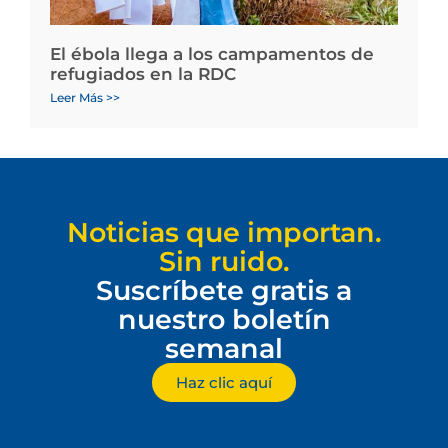
El ébola llega a los campamentos de
refugiados en la RDC
Leer Más >>
Noticias que importan.
Sin ruido.
Suscríbete gratis a
nuestro boletín
semanal
Haz clic aquí