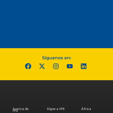
Síguenos en:
Acerca de
Sigue a IPS
África
IPS