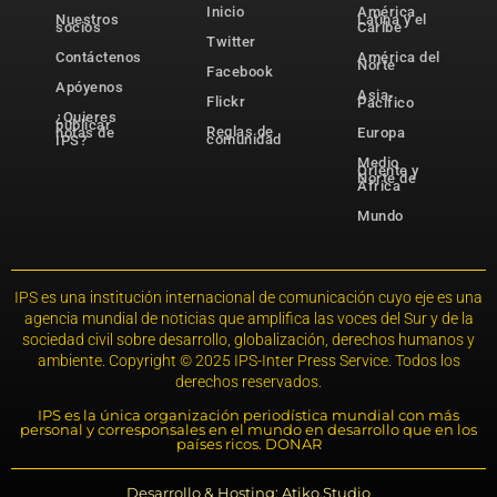
Inicio
América
Nuestros
Latina y el
socios
Caribe
Twitter
Contáctenos
América del
Norte
Facebook
Apóyenos
Asia-
Flickr
Pacífico
¿Quieres
publicar
Reglas de
notas de
Europa
comunidad
IPS?
Medio
Oriente y
Norte de
África
Mundo
IPS es una institución internacional de comunicación cuyo eje es una
agencia mundial de noticias que amplifica las voces del Sur y de la
sociedad civil sobre desarrollo, globalización, derechos humanos y
ambiente. Copyright © 2025 IPS-Inter Press Service. Todos los
derechos reservados.
IPS es la única organización periodística mundial con más
personal y corresponsales en el mundo en desarrollo que en los
países ricos. DONAR
Desarrollo & Hosting: Atiko.Studio