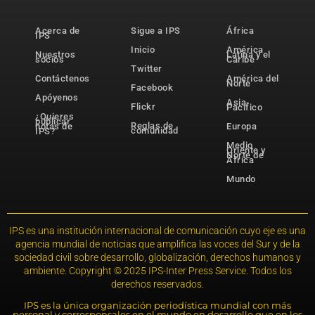
Acerca de
Sigue a IPS
África
IPS
Inicio
América
Nuestros
Latina y el
socios
Caribe
Twitter
Contáctenos
América del
Norte
Facebook
Apóyenos
Asia-
Flickr
Pacífico
¿Quieres
publicar
Reglas de
notas de
Europa
comunidad
IPS?
Medio
Oriente y
Norte de
África
Mundo
IPS es una institución internacional de comunicación cuyo eje es una
agencia mundial de noticias que amplifica las voces del Sur y de la
sociedad civil sobre desarrollo, globalización, derechos humanos y
ambiente. Copyright © 2025 IPS-Inter Press Service. Todos los
derechos reservados.
IPS es la única organización periodística mundial con más
personal y corresponsales en el mundo en desarrollo que en los