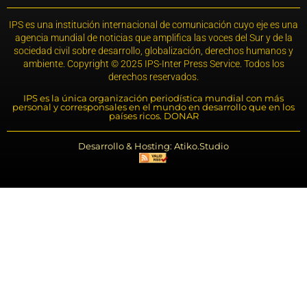
IPS es una institución internacional de comunicación cuyo eje es una
agencia mundial de noticias que amplifica las voces del Sur y de la
sociedad civil sobre desarrollo, globalización, derechos humanos y
ambiente. Copyright © 2025 IPS-Inter Press Service. Todos los
derechos reservados.
IPS es la única organización periodística mundial con más
personal y corresponsales en el mundo en desarrollo que en los
países ricos. DONAR
Desarrollo & Hosting: Atiko.Studio