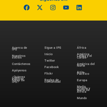
Acerca de
Sigue a IPS
África
IPS
Inicio
América
Nuestros
Latina y el
socios
Caribe
Twitter
Contáctenos
América del
Norte
Facebook
Apóyenos
Asia-
Flickr
Pacífico
¿Quieres
publicar
Reglas de
notas de
Europa
comunidad
IPS?
Medio
Oriente y
Norte de
África
Mundo