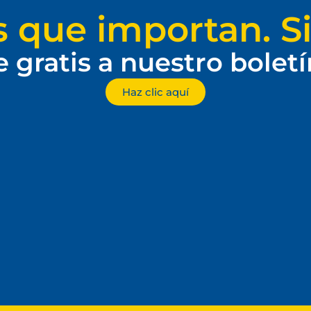
s que importan. Si
e gratis a nuestro bolet
Haz clic aquí