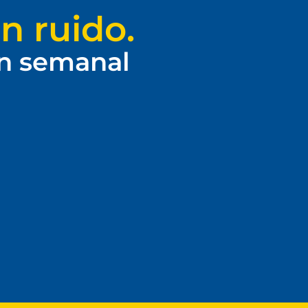
n ruido.
ín semanal