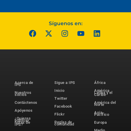
Síguenos en:
Acerca de
Sigue a IPS
África
IPS
Inicio
América
Nuestros
Latina y el
socios
Caribe
Twitter
Contáctenos
América del
Norte
Facebook
Apóyenos
Asia-
Flickr
Pacífico
¿Quieres
publicar
Reglas de
notas de
Europa
comunidad
IPS?
Medio