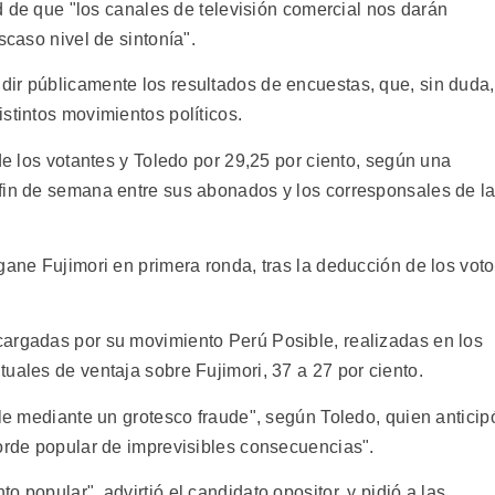
ad de que "los canales de televisión comercial nos darán
scaso nivel de sintonía".
ir públicamente los resultados de encuestas, que, sin duda,
stintos movimientos políticos.
 de los votantes y Toledo por 29,25 por ciento, según una
fin de semana entre sus abonados y los corresponsales de l
gane Fujimori en primera ronda, tras la deducción de los vot
cargadas por su movimiento Perú Posible, realizadas en los
uales de ventaja sobre Fujimori, 37 a 27 por ciento.
ble mediante un grotesco fraude", según Toledo, quien anticip
borde popular de imprevisibles consecuencias".
 popular", advirtió el candidato opositor, y pidió a las