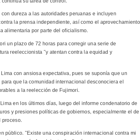
 continúa su tarea de control.
n con dureza a las autoridades peruanas e incluyen
ontra la prensa independiente, así como el aprovechamient
a alimentaria por parte del oficialismo.
ori un plazo de 72 horas para corregir una serie de
ura reeleccionista "y atentan contra la equidad y
n Lima con ansiosa expectativa, pues se suponía que un
o para que la comunidad internacional desconociera el
orables a la reelección de Fujimori.
Lima en los últimos días, luego del informe condenatorio de
ros y presiones políticas de gobiernos, especialmente el de
l proceso.
en público. "Existe una conspiración internacional contra mi