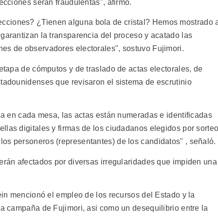
lecciones serán fraudulentas", afirmó.
cciones? ¿Tienen alguna bola de cristal? Hemos mostrado 
garantizan la transparencia del proceso y acatado las
es de observadores electorales", sostuvo Fujimori.
 etapa de cómputos y de traslado de actas electorales, de
stadounidenses que revisaron el sistema de escrutinio
ica en cada mesa, las actas están numeradas e identificadas
llas digitales y firmas de los ciudadanos elegidos por sorte
os personeros (representantes) de los candidatos" , señaló.
serán afectados por diversas irregularidades que impiden una
tein mencionó el empleo de los recursos del Estado y la
la campaña de Fujimori, asi como un desequilibrio entre la