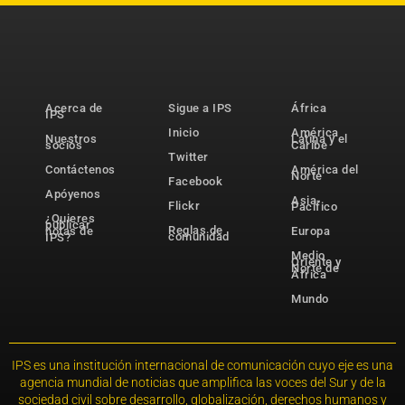
Acerca de
Sigue a IPS
África
IPS
Inicio
América
Nuestros
Latina y el
socios
Caribe
Twitter
Contáctenos
América del
Norte
Facebook
Apóyenos
Asia-
Flickr
Pacífico
¿Quieres
publicar
Reglas de
notas de
Europa
comunidad
IPS?
Medio
Oriente y
Norte de
África
Mundo
IPS es una institución internacional de comunicación cuyo eje es una
agencia mundial de noticias que amplifica las voces del Sur y de la
sociedad civil sobre desarrollo, globalización, derechos humanos y