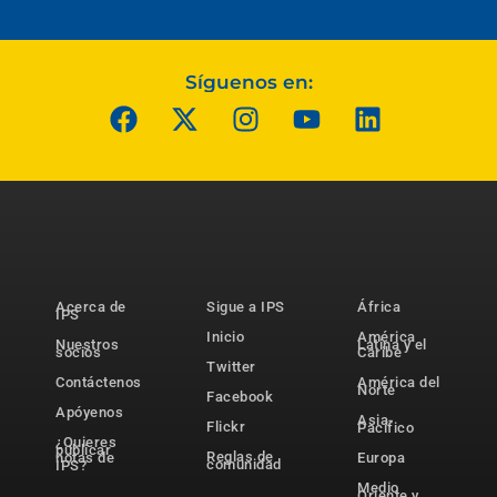
Síguenos en:
Acerca de
Sigue a IPS
África
IPS
Inicio
América
Nuestros
Latina y el
socios
Caribe
Twitter
Contáctenos
América del
Norte
Facebook
Apóyenos
Asia-
Flickr
Pacífico
¿Quieres
publicar
Reglas de
notas de
Europa
comunidad
IPS?
Medio
Oriente y