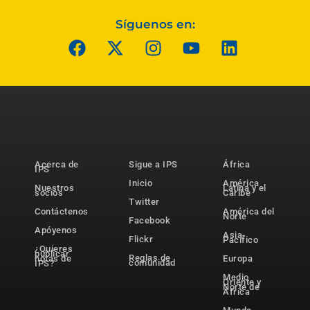
Síguenos en:
Acerca de
Sigue a IPS
África
IPS
Inicio
América
Nuestros
Latina y el
socios
Caribe
Twitter
Contáctenos
América del
Norte
Facebook
Apóyenos
Asia-
Flickr
Pacífico
¿Quieres
publicar
Reglas de
notas de
Europa
comunidad
IPS?
Medio
Oriente y
Norte de
África