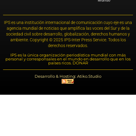
Mundo
IPS es una institución internacional de comunicación cuyo eje es una
agencia mundial de noticias que amplifica las voces del Sur y de la
sociedad civil sobre desarrollo, globalización, derechos humanos y
ambiente. Copyright © 2025 IPS-Inter Press Service. Todos los
derechos reservados.
IPS es la única organización periodística mundial con más
personal y corresponsales en el mundo en desarrollo que en los
países ricos. DONAR
Desarrollo & Hosting: Atiko.Studio