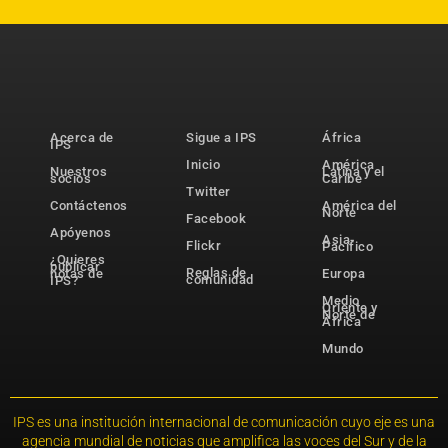
Acerca de
Sigue a IPS
África
IPS
Inicio
América
Nuestros
Latina y el
socios
Caribe
Twitter
Contáctenos
América del
Norte
Facebook
Apóyenos
Asia-
Flickr
Pacífico
¿Quieres
publicar
Reglas de
notas de
Europa
comunidad
IPS?
Medio
Oriente y
Norte de
África
Mundo
IPS es una institución internacional de comunicación cuyo eje es una
agencia mundial de noticias que amplifica las voces del Sur y de la