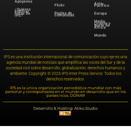
Apóyenos
Asia-
Flickr
Pacífico
¿Quieres
publicar
Reglas de
notas de
Europa
comunidad
IPS?
Medio
Oriente y
Norte de
África
Mundo
IPS es una institución internacional de comunicación cuyo eje es una
agencia mundial de noticias que amplifica las voces del Sur y de la
sociedad civil sobre desarrollo, globalización, derechos humanos y
ambiente. Copyright © 2025 IPS-Inter Press Service. Todos los
derechos reservados.
IPS es la única organización periodística mundial con más
personal y corresponsales en el mundo en desarrollo que en los
países ricos. DONAR
Desarrollo & Hosting: Atiko.Studio