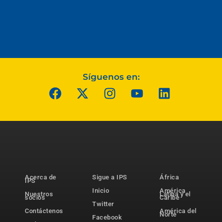
Síguenos en:
Acerca de
Sigue a IPS
África
IPS
Inicio
América
Nuestros
Latina y el
socios
Caribe
Twitter
Contáctenos
América del
Norte
Facebook