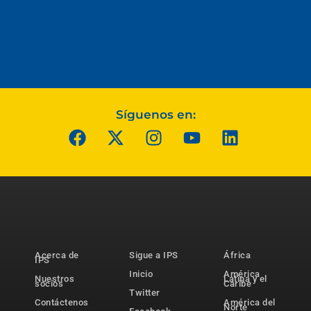
Síguenos en:
Acerca de
Sigue a IPS
África
IPS
Inicio
América
Nuestros
Latina y el
socios
Caribe
Twitter
Contáctenos
América del
Norte