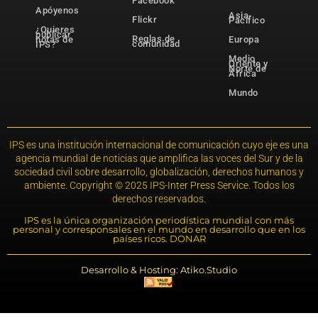
Facebook
Apóyenos
Asia-
Flickr
Pacífico
¿Quieres
publicar
Reglas de
notas de
Europa
comunidad
IPS?
Medio
Oriente y
Norte de
África
Mundo
IPS es una institución internacional de comunicación cuyo eje es una
agencia mundial de noticias que amplifica las voces del Sur y de la
sociedad civil sobre desarrollo, globalización, derechos humanos y
ambiente. Copyright © 2025 IPS-Inter Press Service. Todos los
derechos reservados.
IPS es la única organización periodística mundial con más
personal y corresponsales en el mundo en desarrollo que en los
países ricos. DONAR
Desarrollo & Hosting: Atiko.Studio