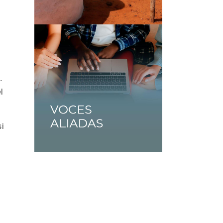
.
l
si