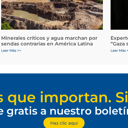
Minerales críticos y agua marchan por
Expert
sendas contrarias en América Latina
“Gaza 
Leer Más >>
Leer Más 
s que importan. Si
e gratis a nuestro bolet
Haz clic aquí