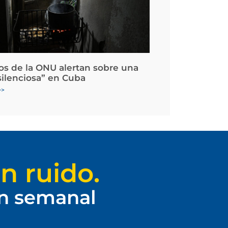
os de la ONU alertan sobre una
silenciosa” en Cuba
>>
n ruido.
ín semanal