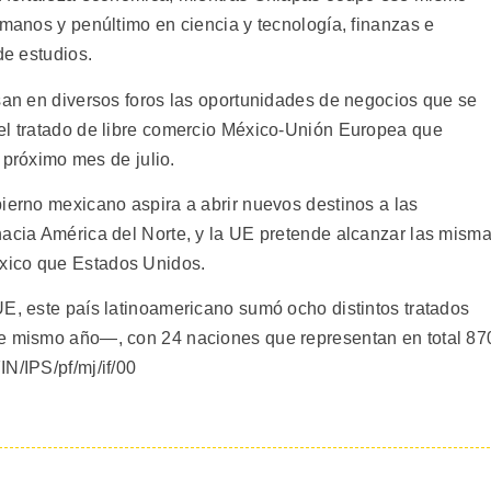
umanos y penúltimo en ciencia y tecnología, finanzas e
de estudios.
isan en diversos foros las oportunidades de negocios que se
el tratado de libre comercio México-Unión Europea que
l próximo mes de julio.
bierno mexicano aspira a abrir nuevos destinos a las
hacia América del Norte, y la UE pretende alcanzar las mism
xico que Estados Unidos.
UE, este país latinoamericano sumó ocho distintos tratados
te mismo año—, con 24 naciones que representan en total 87
N/IPS/pf/mj/if/00