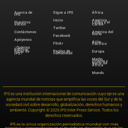
Acerca de
Sigue a IPS
África
IPS
Inicio
América
Nuestros
Latina y el
socios
Caribe
Twitter
Contáctenos
América del
Norte
Facebook
Apóyenos
Asia-
Flickr
Pacífico
¿Quieres
publicar
Reglas de
notas de
Europa
comunidad
IPS?
Medio
Oriente y
Norte de
África
Mundo
IPS es una institución internacional de comunicación cuyo eje es una
agencia mundial de noticias que amplifica las voces del Sur y de la
sociedad civil sobre desarrollo, globalización, derechos humanos y
ambiente. Copyright © 2025 IPS-Inter Press Service. Todos los
derechos reservados.
IPS es la única organización periodística mundial con más
personal y corresponsales en el mundo en desarrollo que en los