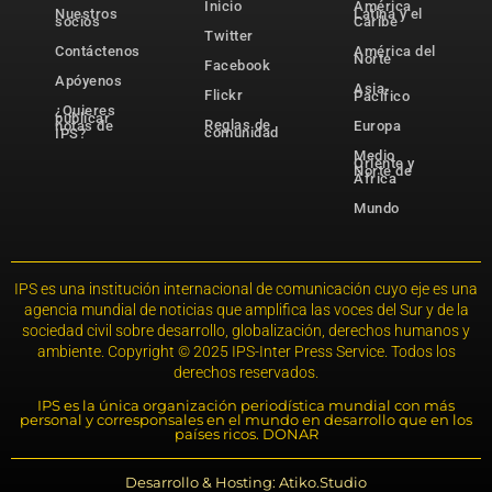
Inicio
América
Nuestros
Latina y el
socios
Caribe
Twitter
Contáctenos
América del
Norte
Facebook
Apóyenos
Asia-
Flickr
Pacífico
¿Quieres
publicar
Reglas de
notas de
Europa
comunidad
IPS?
Medio
Oriente y
Norte de
África
Mundo
IPS es una institución internacional de comunicación cuyo eje es una
agencia mundial de noticias que amplifica las voces del Sur y de la
sociedad civil sobre desarrollo, globalización, derechos humanos y
ambiente. Copyright © 2025 IPS-Inter Press Service. Todos los
derechos reservados.
IPS es la única organización periodística mundial con más
personal y corresponsales en el mundo en desarrollo que en los
países ricos. DONAR
Desarrollo & Hosting: Atiko.Studio