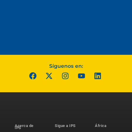
Síguenos en:
Acerca de
Sigue a IPS
África
IPS