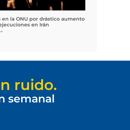
 en la ONU por drástico aumento
 ejecuciones en Irán
>>
n ruido.
ín semanal