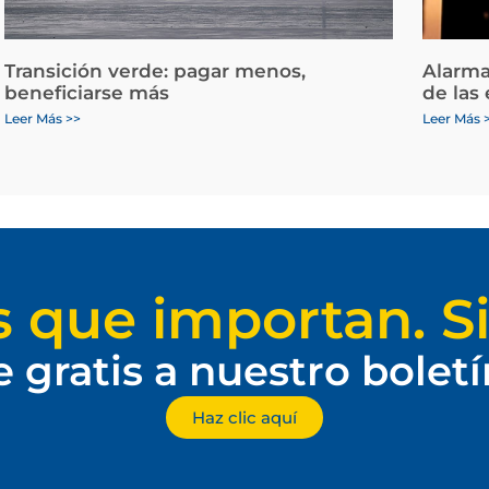
Transición verde: pagar menos,
Alarma
beneficiarse más
de las
Leer Más >>
Leer Más 
s que importan. Si
e gratis a nuestro bolet
Haz clic aquí