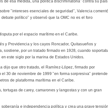
s de esa medida, una política discriminatoria" contra su país
sobre "intereses esenciales de seguridad", Valencia coment
 debate político" y observó que la OMC no es el foro
 disputa por el espacio marítimo en el Caribe.
rés y Providencia y los cayos Roncador, Quitasueños y
, sostiene, por un tratado firmado en 1928, cuando soportab
 en este siglo por la marina de Estados Unidos.
dijo que otro tratado, el Ramírez-López, firmado por
o el 30 de noviembre de 1999 "en forma sorpresiva" pretende
etros de plataforma marítima en el Caribe.
s, tortugas de carey, camarones y langostas y con un gran
u soberanía e independencia política y crea una grave tensió