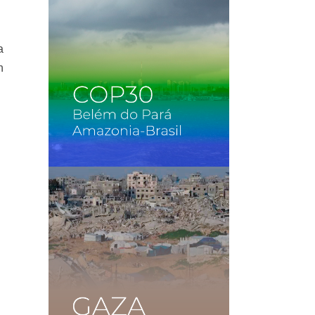
a
n
y