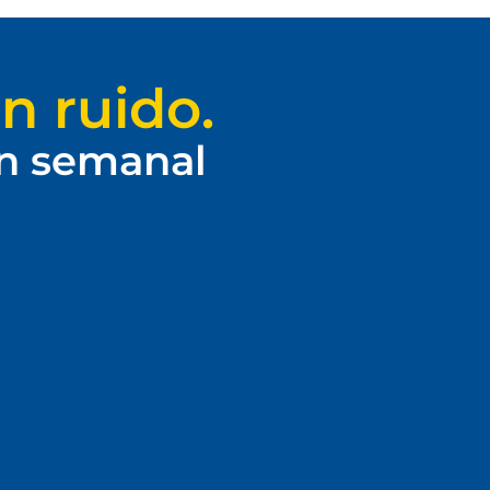
n ruido.
ín semanal