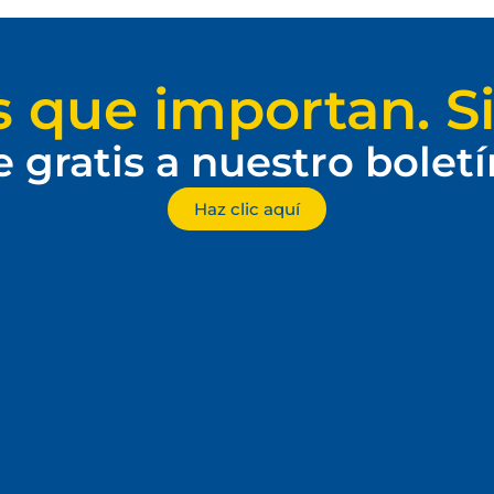
s que importan. Si
e gratis a nuestro bolet
Haz clic aquí