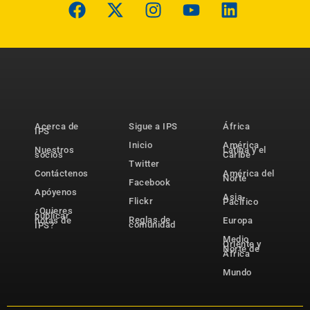
Acerca de
Sigue a IPS
África
IPS
Inicio
América
Nuestros
Latina y el
socios
Caribe
Twitter
Contáctenos
América del
Norte
Facebook
Apóyenos
Asia-
Flickr
Pacífico
¿Quieres
publicar
Reglas de
notas de
Europa
comunidad
IPS?
Medio
Oriente y
Norte de
África
Mundo