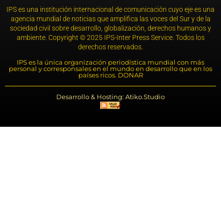
IPS es una institución internacional de comunicación cuyo eje es una
agencia mundial de noticias que amplifica las voces del Sur y de la
sociedad civil sobre desarrollo, globalización, derechos humanos y
ambiente. Copyright © 2025 IPS-Inter Press Service. Todos los
derechos reservados.
IPS es la única organización periodística mundial con más
personal y corresponsales en el mundo en desarrollo que en los
países ricos. DONAR
Desarrollo & Hosting: Atiko.Studio