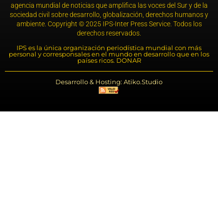
agencia mundial de noticias que amplifica las voces del Sur y de la
sociedad civil sobre desarrollo, globalización, derechos humanos y
ambiente. Copyright © 2025 IPS-Inter Press Service. Todos los
derechos reservados.
IPS es la única organización periodística mundial con más
personal y corresponsales en el mundo en desarrollo que en los
países ricos. DONAR
Desarrollo & Hosting: Atiko.Studio