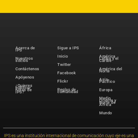
Acerca de
Sigue a IPS
África
IPS
Inicio
América
Nuestros
Latina y el
socios
Caribe
Twitter
Contáctenos
América del
Norte
Facebook
Apóyenos
Asia-
Flickr
Pacífico
¿Quieres
publicar
Reglas de
notas de
Europa
comunidad
IPS?
Medio
Oriente y
Norte de
África
Mundo
IPS es una institución internacional de comunicación cuyo eje es una