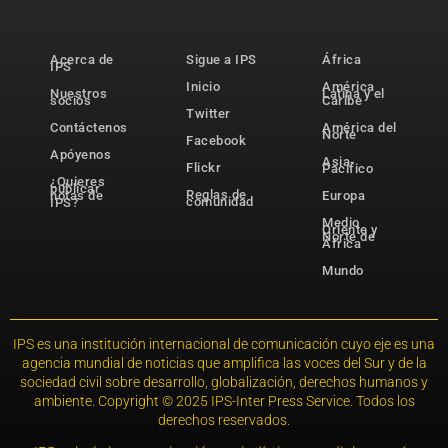
Acerca de
Sigue a IPS
África
IPS
Inicio
América
Nuestros
Latina y el
socios
Caribe
Twitter
Contáctenos
América del
Norte
Facebook
Apóyenos
Asia-
Flickr
Pacífico
¿Quieres
publicar
Reglas de
notas de
Europa
comunidad
IPS?
Medio
Oriente y
Norte de
África
Mundo
IPS es una institución internacional de comunicación cuyo eje es una
agencia mundial de noticias que amplifica las voces del Sur y de la
sociedad civil sobre desarrollo, globalización, derechos humanos y
ambiente. Copyright © 2025 IPS-Inter Press Service. Todos los
derechos reservados.