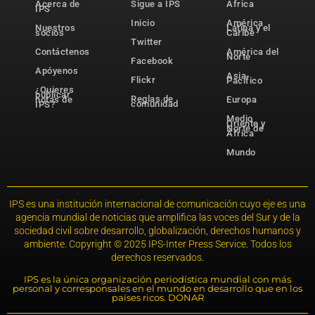
Acerca de
Sigue a IPS
África
IPS
Inicio
América
Nuestros
Latina y el
socios
Caribe
Twitter
Contáctenos
América del
Norte
Facebook
Apóyenos
Asia-
Flickr
Pacífico
¿Quieres
publicar
Reglas de
notas de
Europa
comunidad
IPS?
Medio
Oriente y
Norte de
África
Mundo
IPS es una institución internacional de comunicación cuyo eje es una
agencia mundial de noticias que amplifica las voces del Sur y de la
sociedad civil sobre desarrollo, globalización, derechos humanos y
ambiente. Copyright © 2025 IPS-Inter Press Service. Todos los
derechos reservados.
IPS es la única organización periodística mundial con más
personal y corresponsales en el mundo en desarrollo que en los
países ricos. DONAR