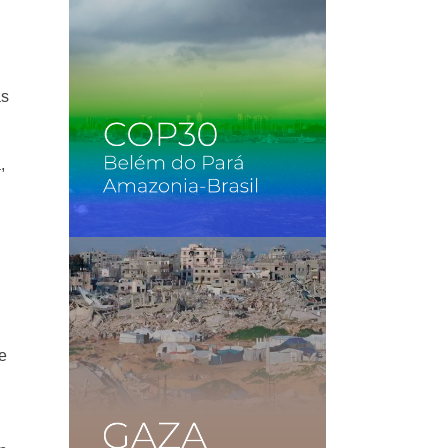
ás
,
se