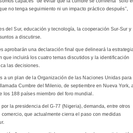
 somos capaces" de evitar que la cumbre se convierta "sólo e
 que no tenga seguimiento ni un impacto práctico después",
es del Sur, educación y tecnología, la cooperación Sur-Sur y
suntos a discutirse.
es aprobarán una declaración final que delineará la estrategi
n que incluirá los cuatro temas discutidos y la identificación
ica las decisiones.
s a un plan de la Organización de las Naciones Unidas para
a llamada Cumbre del Milenio, de septiembre en Nueva York, 
de los 188 países miembro del foro mundial.
 por la presidencia del G-77 (Nigeria), demanda, entre otros
e comercio, que actualmente cierra el paso con medidas
r.