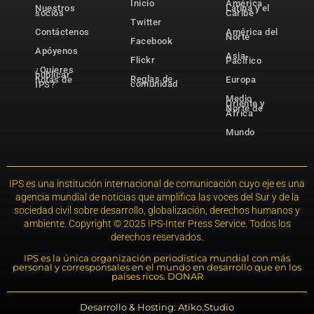
Inicio
América
Nuestros
Latina y el
socios
Caribe
Twitter
Contáctenos
América del
Norte
Facebook
Apóyenos
Asia-
Flickr
Pacífico
¿Quieres
publicar
Reglas de
notas de
Europa
comunidad
IPS?
Medio
Oriente y
Norte de
África
Mundo
IPS es una institución internacional de comunicación cuyo eje es una
agencia mundial de noticias que amplifica las voces del Sur y de la
sociedad civil sobre desarrollo, globalización, derechos humanos y
ambiente. Copyright © 2025 IPS-Inter Press Service. Todos los
derechos reservados.
IPS es la única organización periodística mundial con más
personal y corresponsales en el mundo en desarrollo que en los
países ricos. DONAR
Desarrollo & Hosting: Atiko.Studio