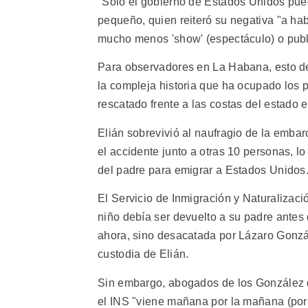
"Sólo el gobierno de Estados Unidos puede
pequeño, quien reiteró su negativa "a hab
mucho menos 'show' (espectáculo) o publi
Para observadores en La Habana, esto d
la compleja historia que ha ocupado los p
rescatado frente a las costas del estado
Elián sobrevivió al naufragio de la emba
el accidente junto a otras 10 personas, 
del padre para emigrar a Estados Unidos
El Servicio de Inmigración y Naturalizac
niño debía ser devuelto a su padre antes
ahora, sino desacatada por Lázaro Gonzál
custodia de Elián.
Sin embargo, abogados de los González d
el INS "viene mañana por la mañana (por 