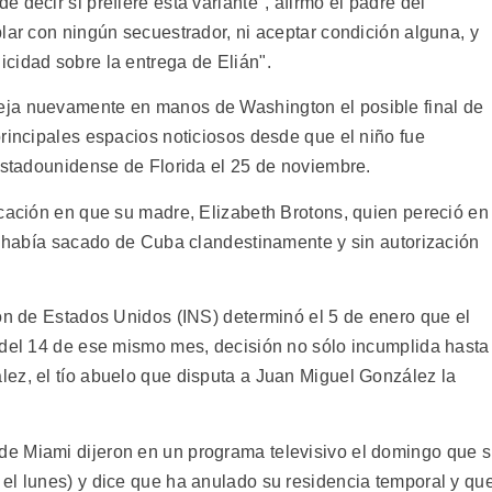
 decir si prefiere esta variante", afirmó el padre del
lar con ningún secuestrador, ni aceptar condición alguna, y
cidad sobre la entrega de Elián".
eja nuevamente en manos de Washington el posible final de
rincipales espacios noticiosos desde que el niño fue
 estadounidense de Florida el 25 de noviembre.
rcación en que su madre, Elizabeth Brotons, quien pereció en
lo había sacado de Cuba clandestinamente y sin autorización
.
ión de Estados Unidos (INS) determinó el 5 de enero que el
 del 14 de ese mismo mes, decisión no sólo incumplida hasta
ez, el tío abuelo que disputa a Juan Miguel González la
e Miami dijeron en un programa televisivo el domingo que s
el lunes) y dice que ha anulado su residencia temporal y qu