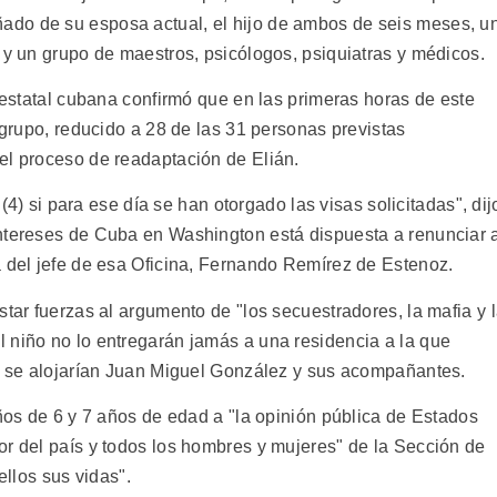
do de su esposa actual, el hijo de ambos de seis meses, u
 y un grupo de maestros, psicólogos, psiquiatras y médicos.
n estatal cubana confirmó que en las primeras horas de este
l grupo, reducido a 28 de las 31 personas previstas
el proceso de readaptación de Elián.
s (4) si para ese día se han otorgado las visas solicitadas", dij
Intereses de Cuba en Washington está dispuesta a renunciar 
a del jefe de esa Oficina, Fernando Remírez de Estenoz.
star fuerzas al argumento de "los secuestradores, la mafia y 
 niño no lo entregarán jamás a una residencia a la que
la se alojarían Juan Miguel González y sus acompañantes.
iños de 6 y 7 años de edad a "la opinión pública de Estados
or del país y todos los hombres y mujeres" de la Sección de
ellos sus vidas".