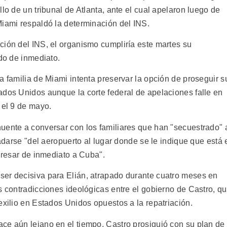
lo de un tribunal de Atlanta, ante el cual apelaron luego de
Miami respaldó la determinación del INS.
ción del INS, el organismo cumpliría este martes su
ado de inmediato.
a familia de Miami intenta preservar la opción de proseguir s
ados Unidos aunque la corte federal de apelaciones falle en
 el 9 de mayo.
uente a conversar con los familiares que han "secuestrado" 
ladarse "del aeropuerto al lugar donde se le indique que está 
egresar de inmediato a Cuba".
ser decisiva para Elián, atrapado durante cuatro meses en
s contradicciones ideológicas entre el gobierno de Castro, q
exilio en Estados Unidos opuestos a la repatriación.
ce aún lejano en el tiempo, Castro prosiguió con su plan de