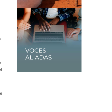
u
a
el
ue