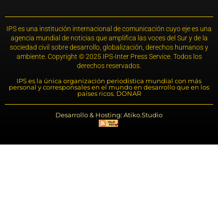
IPS es una institución internacional de comunicación cuyo eje es una
agencia mundial de noticias que amplifica las voces del Sur y de la
sociedad civil sobre desarrollo, globalización, derechos humanos y
ambiente. Copyright © 2025 IPS-Inter Press Service. Todos los
derechos reservados.
IPS es la única organización periodística mundial con más
personal y corresponsales en el mundo en desarrollo que en los
países ricos. DONAR
Desarrollo & Hosting: Atiko.Studio