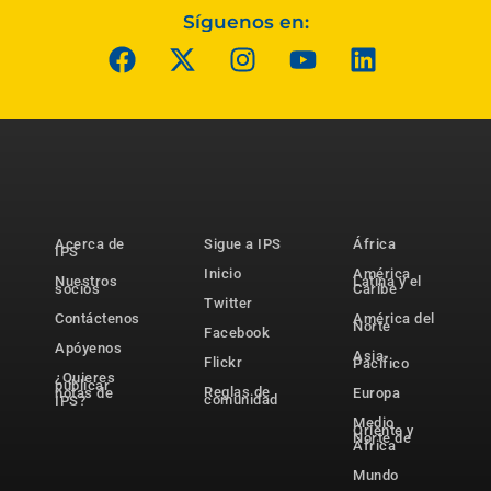
Síguenos en:
Acerca de
Sigue a IPS
África
IPS
Inicio
América
Nuestros
Latina y el
socios
Caribe
Twitter
Contáctenos
América del
Norte
Facebook
Apóyenos
Asia-
Flickr
Pacífico
¿Quieres
publicar
Reglas de
notas de
Europa
comunidad
IPS?
Medio
Oriente y
Norte de
África
Mundo