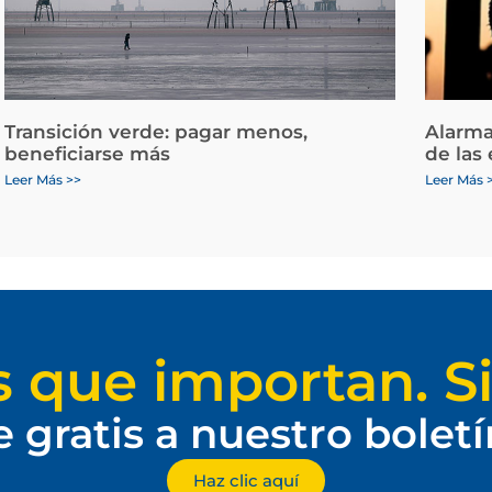
Transición verde: pagar menos,
Alarma
beneficiarse más
de las
Leer Más >>
Leer Más 
s que importan. Si
e gratis a nuestro bolet
Haz clic aquí