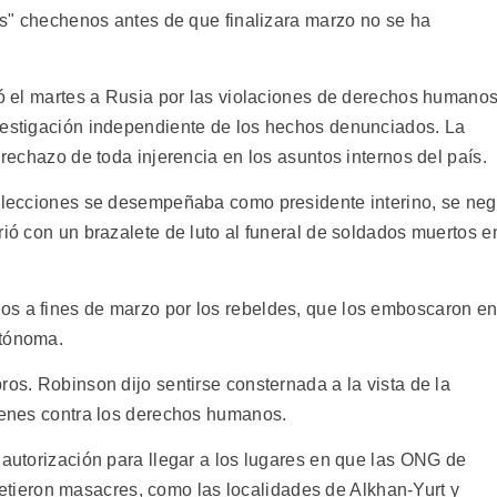
dos" chechenos antes de que finalizara marzo no se ha
icó el martes a Rusia por las violaciones de derechos humano
vestigación independiente de los hechos denunciados. La
 rechazo de toda injerencia en los asuntos internos del país.
 elecciones se desempeñaba como presidente interino, se ne
rió con un brazalete de luto al funeral de soldados muertos e
os a fines de marzo por los rebeldes, que los emboscaron e
utónoma.
ros. Robinson dijo sentirse consternada a la vista de la
ímenes contra los derechos humanos.
 autorización para llegar a los lugares en que las ONG de
ieron masacres, como las localidades de Alkhan-Yurt y