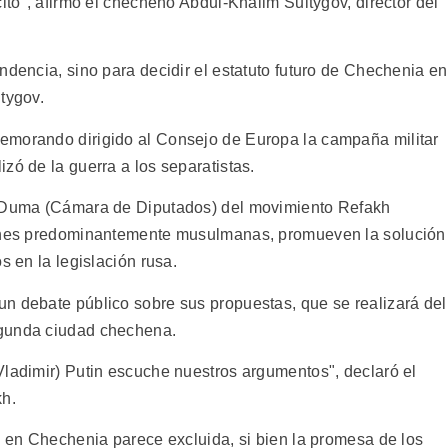
cito", afirmó el checheno Abdul-Khalim Sultygov, director del
ndencia, sino para decidir el estatuto futuro de Chechenia en
tygov.
emorando dirigido al Consejo de Europa la campaña militar
zó de la guerra a los separatistas.
a Duma (Cámara de Diputados) del movimiento Refakh
iones predominantemente musulmanas, promueven la solución
s en la legislación rusa.
n debate público sobre sus propuestas, que se realizará del
egunda ciudad chechena.
Vladimir) Putin escuche nuestros argumentos", declaró el
kh.
o en Chechenia parece excluida, si bien la promesa de los