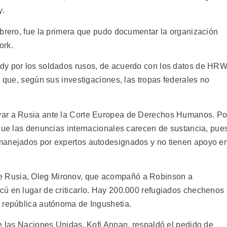
y.
ebrero, fue la primera que pudo documentar la organización
ork.
dy por los soldados rusos, de acuerdo con los datos de HRW
ó que, según sus investigaciones, las tropas federales no
var a Rusia ante la Corte Europea de Derechos Humanos. Po
 que las denuncias internacionales carecen de sustancia, pue
manejados por expertos autodesignados y no tienen apoyo e
 Rusia, Oleg Mironov, que acompañó a Robinson a
ú en lugar de criticarlo. Hay 200.000 refugiados chechenos
 república autónoma de Ingushetia.
de las Naciones Unidas, Kofi Annan, respaldó el pedido de