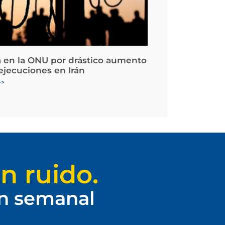
 en la ONU por drástico aumento
 ejecuciones en Irán
>>
n ruido.
ín semanal