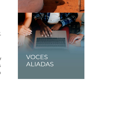
,
r
s
n