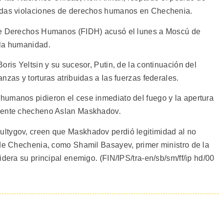
gadas violaciones de derechos humanos en Chechenia.
 de Derechos Humanos (FIDH) acusó el lunes a Moscú de
 la humanidad.
oris Yeltsin y su sucesor, Putin, de la continuación del
nzas y torturas atribuidas a las fuerzas federales.
humanos pidieron el cese inmediato del fuego y la apertura
idente checheno Aslan Maskhadov.
ltygov, creen que Maskhadov perdió legitimidad al no
 de Chechenia, como Shamil Basayev, primer ministro de la
idera su principal enemigo. (FIN/IPS/tra-en/sb/sm/ff/ip hd/00