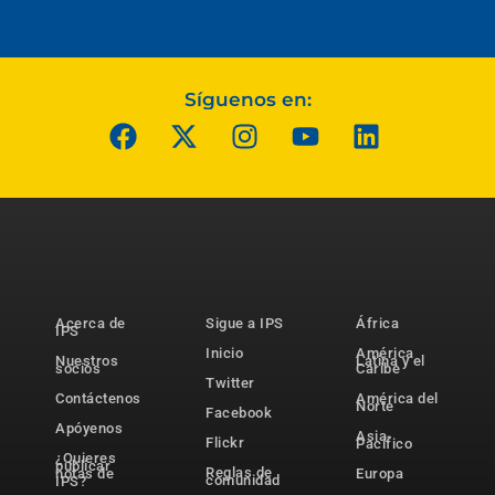
Síguenos en:
Acerca de
Sigue a IPS
África
IPS
Inicio
América
Nuestros
Latina y el
socios
Caribe
Twitter
Contáctenos
América del
Norte
Facebook
Apóyenos
Asia-
Flickr
Pacífico
¿Quieres
publicar
Reglas de
notas de
Europa
comunidad
IPS?