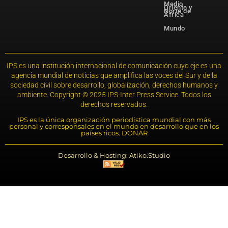
Medio
Oriente y
Norte de
África
Mundo
IPS es una institución internacional de comunicación cuyo eje es una
agencia mundial de noticias que amplifica las voces del Sur y de la
sociedad civil sobre desarrollo, globalización, derechos humanos y
ambiente. Copyright © 2025 IPS-Inter Press Service. Todos los
derechos reservados.
IPS es la única organización periodística mundial con más
personal y corresponsales en el mundo en desarrollo que en los
países ricos. DONAR
Desarrollo & Hosting: Atiko.Studio