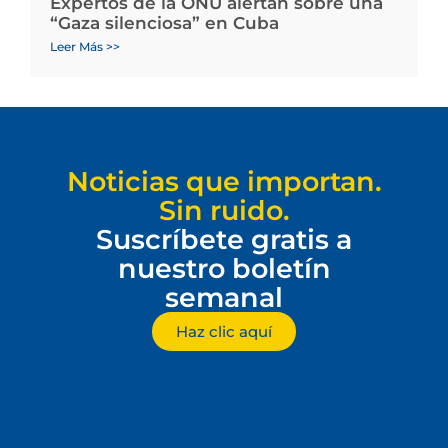
Expertos de la ONU alertan sobre una
“Gaza silenciosa” en Cuba
Leer Más >>
Noticias que importan.
Sin ruido.
Suscríbete gratis a
nuestro boletín
semanal
Haz clic aquí