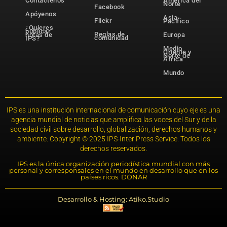
Contáctenos
América del
Norte
Facebook
Apóyenos
Asia-
Flickr
Pacífico
¿Quieres
publicar
Reglas de
notas de
Europa
comunidad
IPS?
Medio
Oriente y
Norte de
África
Mundo
IPS es una institución internacional de comunicación cuyo eje es una
agencia mundial de noticias que amplifica las voces del Sur y de la
sociedad civil sobre desarrollo, globalización, derechos humanos y
ambiente. Copyright © 2025 IPS-Inter Press Service. Todos los
derechos reservados.
IPS es la única organización periodística mundial con más
personal y corresponsales en el mundo en desarrollo que en los
países ricos. DONAR
Desarrollo & Hosting: Atiko.Studio