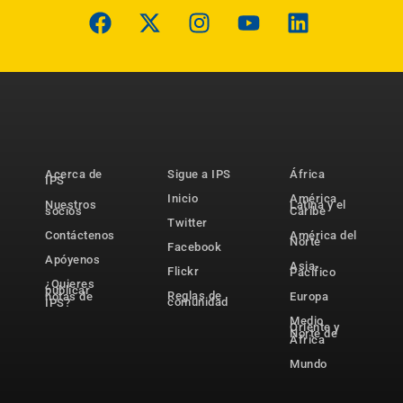
Acerca de
Sigue a IPS
África
IPS
Inicio
América
Nuestros
Latina y el
socios
Caribe
Twitter
Contáctenos
América del
Norte
Facebook
Apóyenos
Asia-
Flickr
Pacífico
¿Quieres
publicar
Reglas de
notas de
Europa
comunidad
IPS?
Medio
Oriente y
Norte de
África
Mundo