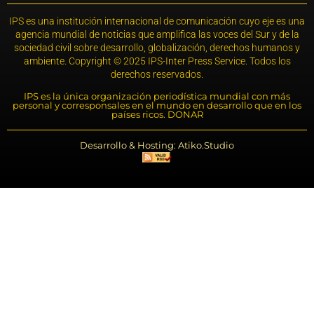
IPS es una institución internacional de comunicación cuyo eje es una
agencia mundial de noticias que amplifica las voces del Sur y de la
sociedad civil sobre desarrollo, globalización, derechos humanos y
ambiente. Copyright © 2025 IPS-Inter Press Service. Todos los
derechos reservados.
IPS es la única organización periodística mundial con más
personal y corresponsales en el mundo en desarrollo que en los
países ricos. DONAR
Desarrollo & Hosting: Atiko.Studio