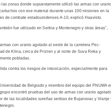
n las zonas donde supuestamente utilizó las armas con urani
cartuchos con ese material durante unas 100 misiones en la
es de combate estadounidenses A-10, explicó Haavisto.
ambién fue utilizado en Serbia y Montenegro y otras áreas",
armas con uranio agotado al oeste de la carretera Pec-
dad de Klina, cerca de Prizren y al norte de Suva Reka y
amente pobladas.
tida contra los riesgos de intoxicación, especialmente para
a Universidad de Belgrado y miembro del equipo del PNUMA e
u grupo encontró pruebas del uso de armas con uranio agotad
or de las localidades sureñas serbias de Bujanovac y Vranje 
ntenegro.