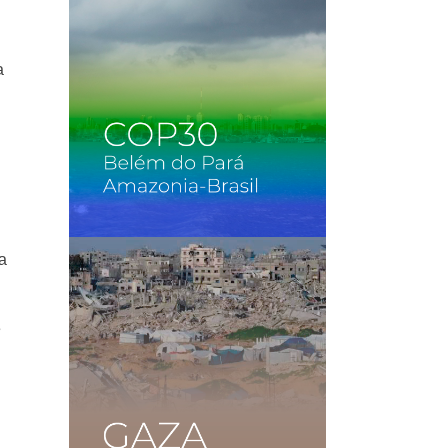
a
ía
e