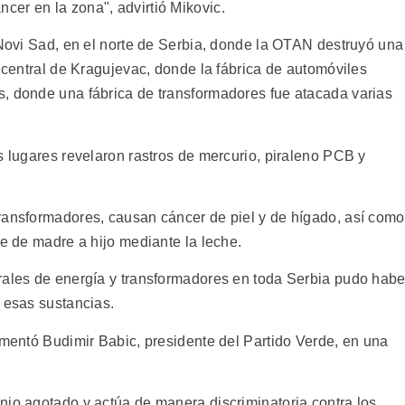
er en la zona", advirtió Mikovic.
 Novi Sad, en el norte de Serbia, donde la OTAN destruyó una
d central de Kragujevac, donde la fábrica de automóviles
, donde una fábrica de transformadores fue atacada varias
s lugares revelaron rastros de mercurio, piraleno PCB y
ransformadores, causan cáncer de piel y de hígado, así como
se de madre a hijo mediante la leche.
rales de energía y transformadores en toda Serbia pudo habe
 esas sustancias.
omentó Budimir Babic, presidente del Partido Verde, en una
nio agotado y actúa de manera discriminatoria contra los