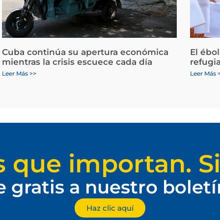
Cuba continúa su apertura económica
El ébo
mientras la crisis escuece cada día
refugi
Leer Más >>
Leer Más 
s que importan. Si
e gratis a nuestro bolet
Haz clic aquí