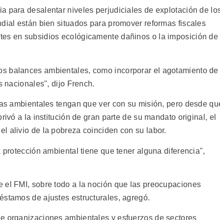
a para desalentar niveles perjudiciales de explotación de lo
ndial están bien situados para promover reformas fiscales
tes en subsidios ecológicamente dañinos o la imposición de
s balances ambientales, como incorporar el agotamiento de
s nacionales", dijo French.
emas ambientales tengan que ver con su misión, pero desde qu
rivó a la institución de gran parte de su mandato original, el
l alivio de la pobreza coinciden con su labor.
a protección ambiental tiene que tener alguna diferencia",
 el FMI, sobre todo a la noción que las preocupaciones
éstamos de ajustes estructurales, agregó.
de organizaciones ambientales y esfuerzos de sectores