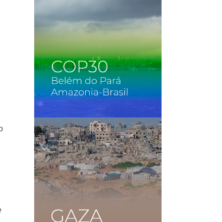
o
,
e