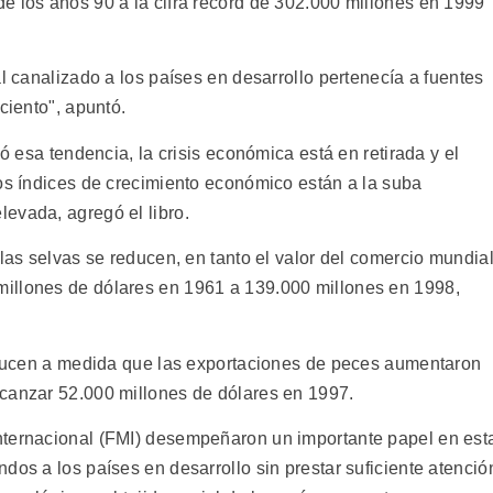
e los años 90 a la cifra récord de 302.000 millones en 1999"
al canalizado a los países en desarrollo pertenecía a fuentes
ciento", apuntó.
ió esa tendencia, la crisis económica está en retirada y el
Los índices de crecimiento económico están a la suba
evada, agregó el libro.
 las selvas se reducen, en tanto el valor del comercio mundia
illones de dólares en 1961 a 139.000 millones en 1998,
reducen a medida que las exportaciones de peces aumentaron
lcanzar 52.000 millones de dólares en 1997.
nternacional (FMI) desempeñaron un importante papel en est
dos a los países en desarrollo sin prestar suficiente atenció