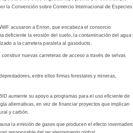
 por la Convención sobre Comercio Internacional de Especies
 WWF acusaron a Enron, que encabeza el consorcio
ma deficiente la erosión del suelo, la contaminación del agua 
rizado a la carretera paralela al gasoducto.
construir nuevas carreteras de acceso a través de selvas
depredadores, entre ellos firmas forestales y mineras,
 BID aumente su apoyo a programas para el uso eficiente de
gía alternativas, en vez de financiar proyectos que implican
ural y carbón.
ausa la emisión de gases que producen el efecto invernader
ran responsable del recalentamiento global.