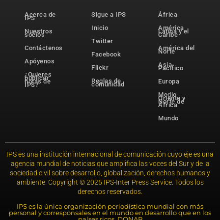
Acerca de
Sigue a IPS
África
IPS
Inicio
América
Nuestros
Latina y el
socios
Caribe
Twitter
Contáctenos
América del
Norte
Facebook
Apóyenos
Asia-
Flickr
Pacífico
¿Quieres
publicar
Reglas de
notas de
Europa
comunidad
IPS?
Medio
Oriente y
Norte de
África
Mundo
IPS es una institución internacional de comunicación cuyo eje es una
agencia mundial de noticias que amplifica las voces del Sur y de la
sociedad civil sobre desarrollo, globalización, derechos humanos y
ambiente. Copyright © 2025 IPS-Inter Press Service. Todos los
derechos reservados.
IPS es la única organización periodística mundial con más
personal y corresponsales en el mundo en desarrollo que en los
países ricos. DONAR