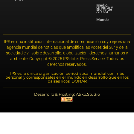
Medio
Oriente y
Norte de
África
Mundo
IPS es una institución internacional de comunicación cuyo eje es una
agencia mundial de noticias que amplifica las voces del Sur y de la
sociedad civil sobre desarrollo, globalización, derechos humanos y
ambiente. Copyright © 2025 IPS-Inter Press Service. Todos los
derechos reservados.
IPS es la única organización periodística mundial con más
personal y corresponsales en el mundo en desarrollo que en los
países ricos. DONAR
Desarrollo & Hosting: Atiko.Studio