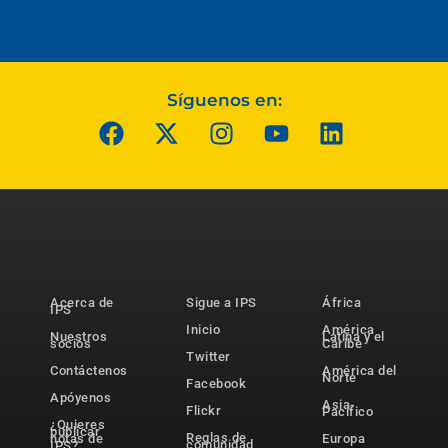
Síguenos en:
Acerca de
Sigue a IPS
África
IPS
Inicio
América
Nuestros
Latina y el
socios
Caribe
Twitter
Contáctenos
América del
Norte
Facebook
Apóyenos
Asia-
Flickr
Pacífico
¿Quieres
publicar
Reglas de
notas de
Europa
comunidad
IPS?