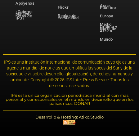
Apóyenos
Asia-
Flickr
Pacífico
¿Quieres
publicar
Reglas de
notas de
Europa
comunidad
IPS?
Medio
Oriente y
Norte de
África
Mundo
IPS es una institución internacional de comunicación cuyo eje es una
agencia mundial de noticias que amplifica las voces del Sur y de la
sociedad civil sobre desarrollo, globalización, derechos humanos y
ambiente. Copyright © 2025 IPS-Inter Press Service. Todos los
derechos reservados.
IPS es la única organización periodística mundial con más
personal y corresponsales en el mundo en desarrollo que en los
países ricos. DONAR
Desarrollo & Hosting: Atiko.Studio