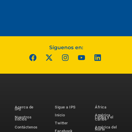
Síguenos en:
Acerca de
Sigue a IPS
África
IPS
Inicio
América
Nuestros
Latina y el
socios
Caribe
Twitter
Contáctenos
América del
Norte
Facebook