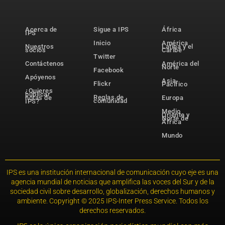
Acerca de
Sigue a IPS
África
IPS
Inicio
América
Nuestros
Latina y el
socios
Caribe
Twitter
Contáctenos
América del
Norte
Facebook
Apóyenos
Asia-
Flickr
Pacífico
¿Quieres
publicar
Reglas de
notas de
Europa
comunidad
IPS?
Medio
Oriente y
Norte de
África
Mundo
IPS es una institución internacional de comunicación cuyo eje es una
agencia mundial de noticias que amplifica las voces del Sur y de la
sociedad civil sobre desarrollo, globalización, derechos humanos y
ambiente. Copyright © 2025 IPS-Inter Press Service. Todos los
derechos reservados.